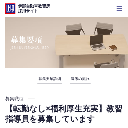
伊那自動車教習所
採用サイト
トップ
募集要項
JOB INFORMATION
募集要項
一覧
募集要項詳細
選考の流れ
募集職種
新卒採用
【転勤なし×福利厚生充実】教習
指導員を募集しています
中途採用