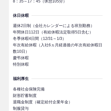
8：35～17：45（休憩105分）
休日休暇
週休2日制（会社カレンダーによる班別勤務）
年間休日112日（有給休暇法定取得5日含む）
冬季休暇4日間（12/31～1/3）
年次有給休暇（入社6ヵ月経過後の年次有給休暇日
数10日）
慶弔休暇
特別休暇
福利厚生
各種社会保険完備
財形貯蓄制度
退職金制度（確定給付企業年金）
制服貸与