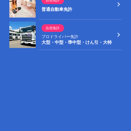
合宿免許
普通自動車免許
お気軽にお電話ください！
合宿免許
0120-21-8188
プロドライバー免許
大型・中型・準中型・けん引・大特
受付 9:00～19:00(土～18:00 日～17:00)
免許合宿をご利用予定の方は
合宿免許サイト
へ
［信州伊那自動車教習所］
合宿免許
営業日
年中無休 12/31～1/3のみ休日
普通自動車免許
AM8:40～PM7:40