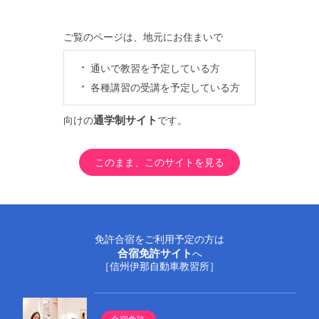
通学制公式サイト
INA DRIVING SCHOOL
ご覧のページは、地元にお住まいで
通いで教習を予定している方
各種講習の受講を予定している方
ホーム
通学制サイト
向けの
です。
教習コース
このまま、このサイトを見る
伊那自動車教習所［通学］
スクールガイド
アクセス
スクールガイド
各種講習
アクセス
お問い合わせ
免許合宿をご利用予定の方は
合宿免許サイト
へ
［信州伊那自動車教習所］
入所規約
プライバシーポリシー