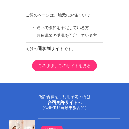
通学制公式サイト
INA DRIVING SCHOOL
ご覧のページは、地元にお住まいで
通いで教習を予定している方
各種講習の受講を予定している方
ホーム
通学制サイト
向けの
です。
教習コース
このまま、このサイトを見る
伊那自動車教習所［通学］
教習コース
限定解除
スクールガイド
各種講習
限定解除
お問い合わせ
免許合宿をご利用予定の方は
合宿免許サイト
へ
お持ちの運転免許の制限を解除する
［信州伊那自動車教習所］
コースです。
入所規約
プライバシーポリシー