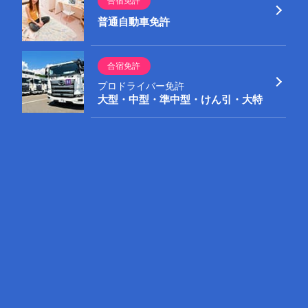
合宿免許
普通自動車免許
普通免許AT限定解除
お気軽にお電話ください！
合宿免許
0120-21-8188
プロドライバー免許
オートマチック限定で不便を感じたら…
大型・中型・準中型・けん引・大特
普通車AT（オートマチック）限定を、MT（マニュア
受付 9:00～19:00(土～18:00 日～17:00)
ル）へ限定解除します。
免許合宿をご利用予定の方は
合宿免許サイト
へ
［信州伊那自動車教習所］
合宿免許
所持免許
技能教習時限数
学科教習時限数
普通自動車免許